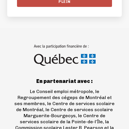
PLEIN
(ouvre
dans
un
nouvel
onglet)
En partenariat avec :
Le Conseil emploi métropole, le
Regroupement des cégeps de Montréal et
ses membres, le Centre de services scolaire
de Montréal, le Centre de services scolaire
Marguerite-Bourgeoys, le Centre de
services scolaire de la Pointe-de-l’Île, la
Commission scolaire Lester B. Pearson et la