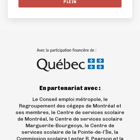
PLEIN
(ouvre
dans
un
nouvel
onglet)
En partenariat avec :
Le Conseil emploi métropole, le
Regroupement des cégeps de Montréal et
ses membres, le Centre de services scolaire
de Montréal, le Centre de services scolaire
Marguerite-Bourgeoys, le Centre de
services scolaire de la Pointe-de-l’Île, la
Commission scolaire Lester B. Pearson et la