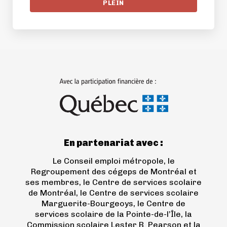
PLEIN
(ouvre
dans
un
nouvel
onglet)
En partenariat avec :
Le Conseil emploi métropole, le
Regroupement des cégeps de Montréal et
ses membres, le Centre de services scolaire
de Montréal, le Centre de services scolaire
Marguerite-Bourgeoys, le Centre de
services scolaire de la Pointe-de-l’Île, la
Commission scolaire Lester B. Pearson et la