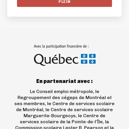
PLEIN
(ouvre
dans
un
nouvel
onglet)
En partenariat avec :
Le Conseil emploi métropole, le
Regroupement des cégeps de Montréal et
ses membres, le Centre de services scolaire
de Montréal, le Centre de services scolaire
Marguerite-Bourgeoys, le Centre de
services scolaire de la Pointe-de-l’Île, la
Commission scolaire Lester B. Pearson et la