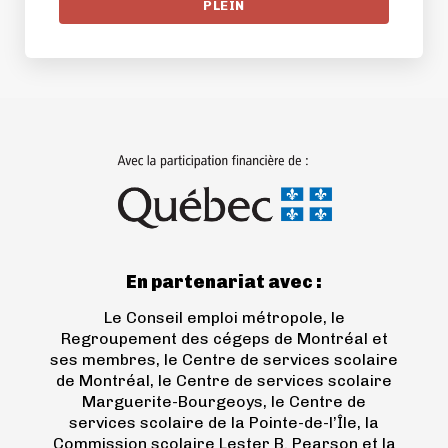
PLEIN
(ouvre
dans
un
nouvel
onglet)
En partenariat avec :
Le Conseil emploi métropole, le
Regroupement des cégeps de Montréal et
ses membres, le Centre de services scolaire
de Montréal, le Centre de services scolaire
Marguerite-Bourgeoys, le Centre de
services scolaire de la Pointe-de-l’Île, la
Commission scolaire Lester B. Pearson et la