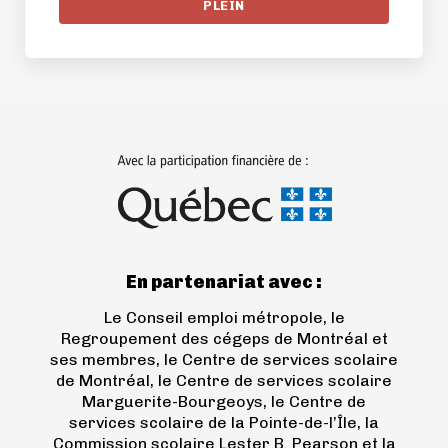
PLEIN
(ouvre
dans
un
nouvel
onglet)
En partenariat avec :
Le Conseil emploi métropole, le
Regroupement des cégeps de Montréal et
ses membres, le Centre de services scolaire
de Montréal, le Centre de services scolaire
Marguerite-Bourgeoys, le Centre de
services scolaire de la Pointe-de-l’Île, la
Commission scolaire Lester B. Pearson et la