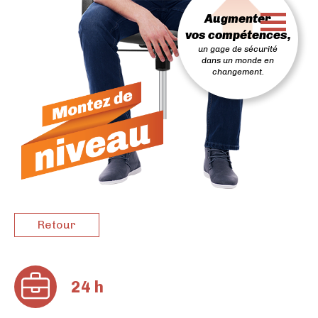
PASSER
Augmenter
AU
CONTENU
vos compétences,
un gage de sécurité
dans un monde en
changement.
Retour
24 h