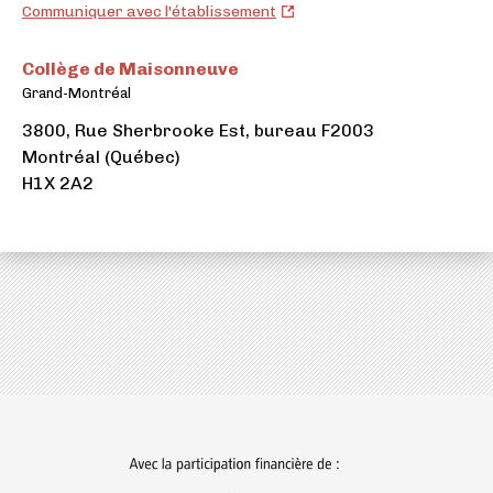
Collège
Communiquer avec l'établissement
de
Maisonneuve
Collège de Maisonneuve
(ouvre
Grand-Montréal
dans
3800, Rue Sherbrooke Est, bureau F2003
un
Montréal (Québec)
nouvel
H1X 2A2
onglet)
(ouvre
dans
un