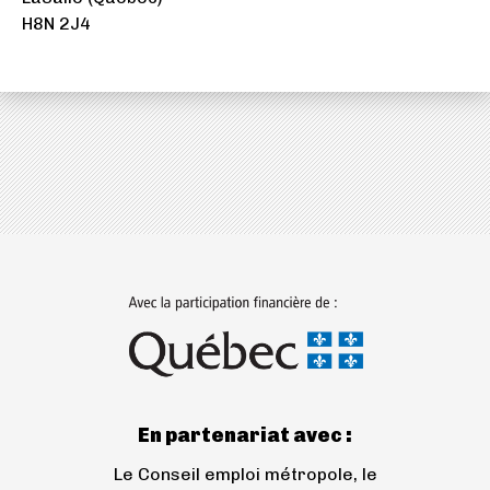
un
H8N 2J4
nouvel
onglet)
(ouvre
dans
un
nouvel
onglet)
En partenariat avec :
Le Conseil emploi métropole, le