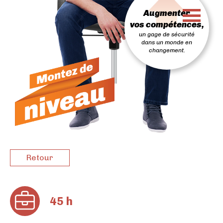
PASSER
Augmenter
AU
CONTENU
vos compétences,
un gage de sécurité
dans un monde en
changement.
Retour
45 h