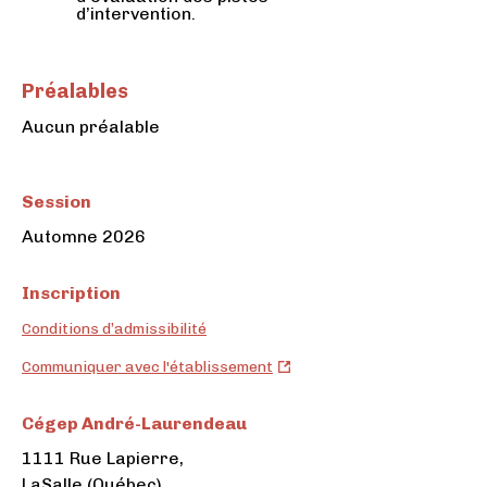
d’intervention.
Préalables
Aucun préalable
Session
Automne 2026
Inscription
Conditions d’admissibilité
Cégep
Communiquer avec l'établissement
André-
Laurendeau
Cégep André-Laurendeau
(ouvre
1111 Rue Lapierre,
dans
LaSalle (Québec)