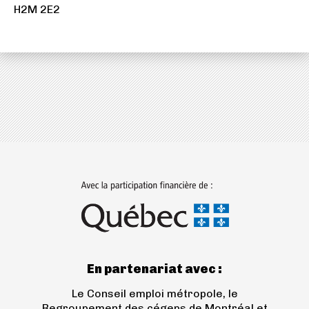
(ICI)
H2M 2E2
dans
un
nouvel
onglet)
(ouvre
dans
un
nouvel
onglet)
En partenariat avec :
Le Conseil emploi métropole, le
Regroupement des cégeps de Montréal et