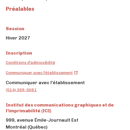
Préalables
Session
Hiver 2027
Inscription
Conditions d’admissibilité
Institut
Communiquer avec l'établissement
des
Institut
Communiquer avec l'établissement
communications
des
(514) 389-5061
graphiques
communications
et
graphiques
Institut des communications graphiques et de
de
et
l’imprimabilité (ICI)
l’imprimabilité
de
999, avenue Émile-Journault Est
(ICI)
l’imprimabilité
Montréal (Québec)
(ouvre