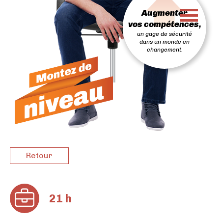
PASSER
Augmenter
AU
CONTENU
vos compétences,
un gage de sécurité
dans un monde en
changement.
Retour
21 h