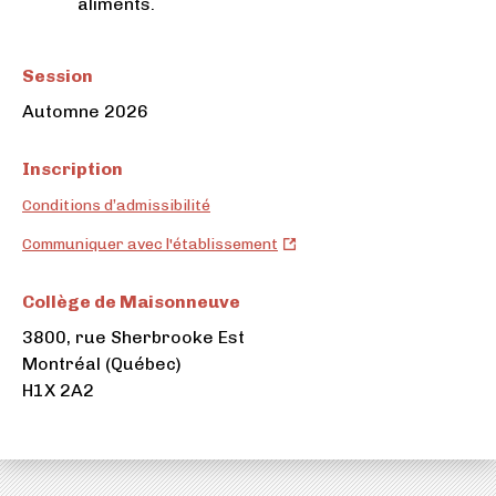
aliments.
Session
Automne 2026
Inscription
Conditions d’admissibilité
Collège
Communiquer avec l'établissement
de
Maisonneuve
Collège de Maisonneuve
(ouvre
3800, rue Sherbrooke Est
dans
Montréal (Québec)
un
H1X 2A2
nouvel
onglet)