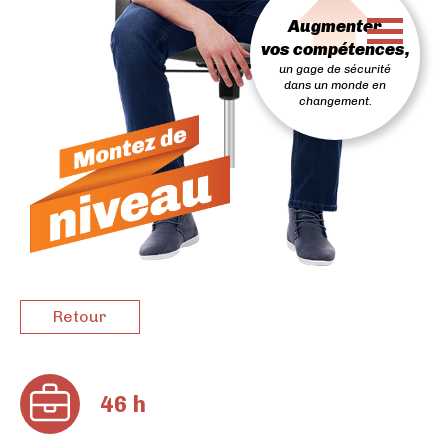
PASSER
Augmenter
AU
CONTENU
vos compétences,
un gage de sécurité
dans un monde en
changement.
Retour
46 h