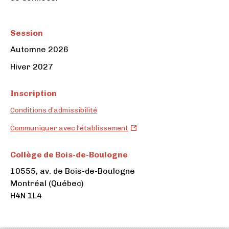
Session
Automne 2026
Hiver 2027
Inscription
Conditions d’admissibilité
Collège
Communiquer avec l'établissement
de
Bois-
Collège de Bois-de-Boulogne
de-
10555, av. de Bois-de-Boulogne
Boulogne
Montréal (Québec)
(ouvre
H4N 1L4
dans
un
nouvel