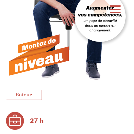
PASSER
Augmenter
AU
CONTENU
vos compétences,
un gage de sécurité
dans un monde en
changement.
Retour
27 h