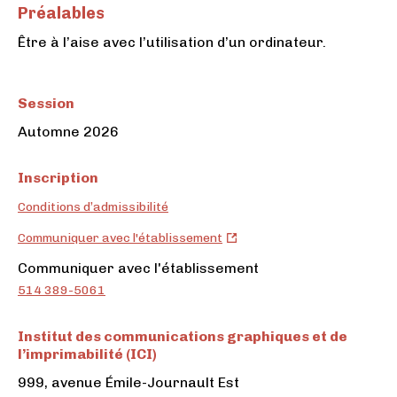
Préalables
Être à l’aise avec l’utilisation d’un ordinateur.
Session
Automne 2026
Inscription
Conditions d’admissibilité
Institut
Communiquer avec l'établissement
des
Institut
Communiquer avec l'établissement
communications
des
514 389-5061
graphiques
communications
et
graphiques
Institut des communications graphiques et de
de
et
l’imprimabilité (ICI)
l’imprimabilité
de
999, avenue Émile-Journault Est
(ICI)
l’imprimabilité