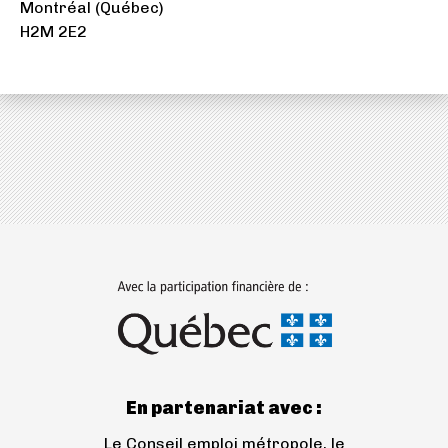
Montréal (Québec)
(ouvre
(ICI)
H2M 2E2
dans
un
nouvel
onglet)
(ouvre
dans
un
nouvel
onglet)
En partenariat avec :
Le Conseil emploi métropole, le