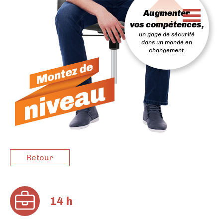
PASSER
Augmenter
AU
CONTENU
vos compétences,
un gage de sécurité
dans un monde en
changement.
Retour
14 h