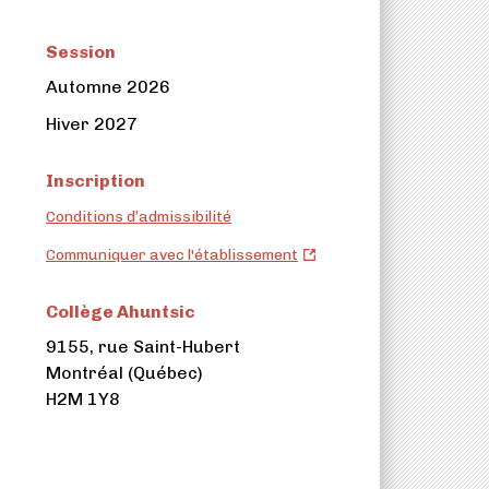
Session
Automne 2026
Hiver 2027
Inscription
Conditions d’admissibilité
Collège
Communiquer avec l'établissement
Ahuntsic
(ouvre
Collège Ahuntsic
dans
9155, rue Saint-Hubert
un
Montréal (Québec)
nouvel
H2M 1Y8
onglet)