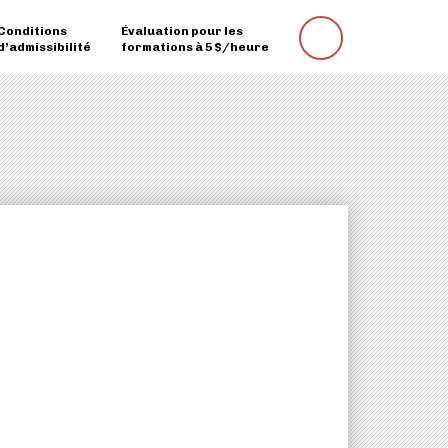
Conditions
Évaluation pour les
Rechercher
d’admissibilité
formations à 5 $/heure
une
formation