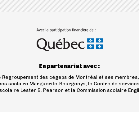
(ouvre
dans
un
nouvel
onglet)
En partenariat avec :
le Regroupement des cégeps de Montréal et ses membres, 
ces scolaire Marguerite-Bourgeoys, le Centre de services sc
colaire Lester B. Pearson et la Commission scolaire Engl