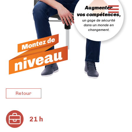
PASSER
Augmenter
AU
CONTENU
vos compétences,
un gage de sécurité
dans un monde en
changement.
Retour
21 h