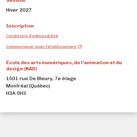
Session
Hiver 2027
Inscription
Conditions d’admissibilité
École
Communiquer avec l'établissement
des
arts
École des arts numériques, de l’animation et du
numériques,
design (NAD)
de
1501 rue De Bleury, 7e étage
l’animation
Montréal (Québec)
et
H3A 0H3
du
design
(NAD)
(ouvre
dans
un