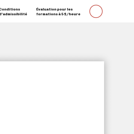
Conditions
Évaluation pour les
Rechercher
d’admissibilité
formations à 5 $/heure
une
formation