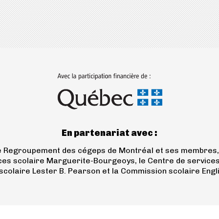
(ouvre
dans
un
nouvel
onglet)
En partenariat avec :
le Regroupement des cégeps de Montréal et ses membres, 
ces scolaire Marguerite-Bourgeoys, le Centre de services sc
colaire Lester B. Pearson et la Commission scolaire Engl