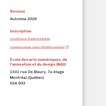
Session
Automne 2026
Inscription
Conditions d’admissibilité
École
Communiquer avec l'établissement
des
arts
École des arts numériques, de
numériques,
l’animation et du design (NAD)
de
1501 rue De Bleury, 7e étage
l’animation
Montréal (Québec)
et
H3A 0H3
du
design
(NAD)
(ouvre