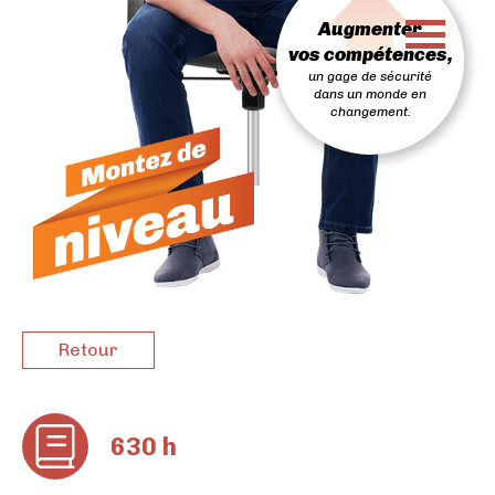
PASSER
Augmenter
AU
CONTENU
vos compétences,
un gage de sécurité
dans un monde en
changement.
Retour
630 h