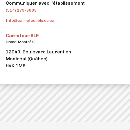
Carrefour
Communiquer avec l'établissement
(ouvre
BLE
(514) 279-3669
dans
Carrefour
Info@carrefourble.qc.ca
un
BLE
nouvel
onglet)
Carrefour BLE
Grand-Montréal
12049, Boulevard Laurentien
Montréal (Québec)
H4K 1M8