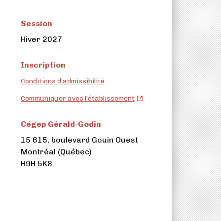
Session
Hiver 2027
Inscription
Conditions d’admissibilité
Cégep
Communiquer avec l'établissement
Gérald-
Godin
Cégep Gérald-Godin
(ouvre
15 615, boulevard Gouin Ouest
dans
Montréal (Québec)
un
H9H 5K8
nouvel
onglet)