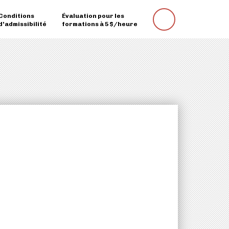
Conditions
Évaluation pour les
Rechercher
d’admissibilité
formations à 5 $/heure
une
formation