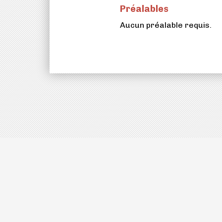
Préalables
Aucun préalable requis.