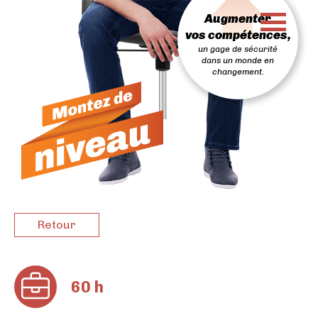
PASSER
Augmenter
AU
CONTENU
vos compétences,
un gage de sécurité
dans un monde en
changement.
Retour
60 h