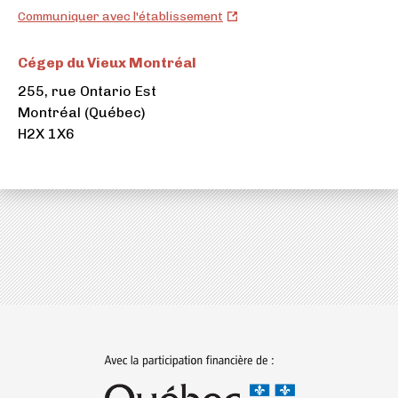
Cégep
Communiquer avec l'établissement
du
Vieux
Cégep du Vieux Montréal
Montréal
255, rue Ontario Est
(ouvre
Montréal (Québec)
dans
H2X 1X6
un
nouvel
onglet)
(ouvre
dans
un