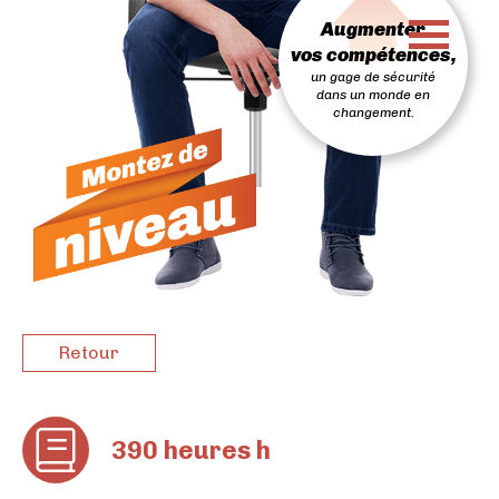
PASSER
Augmenter
AU
CONTENU
vos compétences,
un gage de sécurité
dans un monde en
changement.
Retour
390 heures h