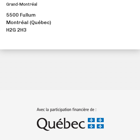
Grand-Montréal
nouvel
5500 Fullum
onglet)
Montréal (Québec)
H2G 2H3
(ouvre
dans
un
nouvel
onglet)