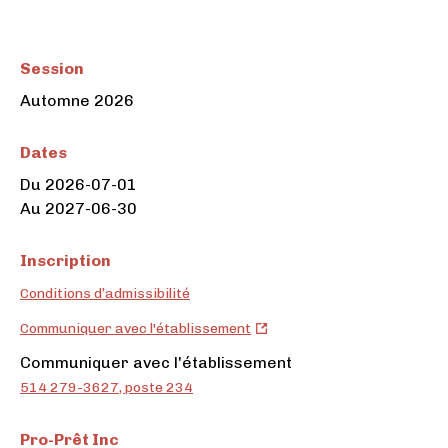
Session
Automne 2026
Dates
Du 2026-07-01
Au 2027-06-30
Inscription
Conditions d’admissibilité
Pro-
Communiquer avec l'établissement
Prêt
Pro-
Communiquer avec l'établissement
Inc
Prêt
514 279-3627, poste 234
(ouvre
Inc
dans
Pro-Prêt Inc
un