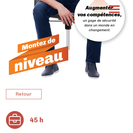
PASSER
Augmenter
AU
CONTENU
vos compétences,
un gage de sécurité
dans un monde en
changement.
Retour
45 h