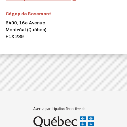
de
Rosemont
Cégep de Rosemont
(ouvre
6400, 16e Avenue
dans
Montréal (Québec)
un
H1X 2S9
nouvel
onglet)
(ouvre
dans
un
nouvel