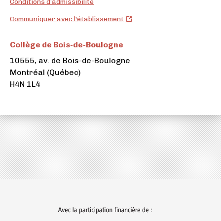
Conditions d’admissibilité
Collège
Communiquer avec l'établissement
de
Bois-
Collège de Bois-de-Boulogne
de-
10555, av. de Bois-de-Boulogne
Boulogne
Montréal (Québec)
(ouvre
H4N 1L4
dans
un
nouvel
onglet)
(ouvre
dans