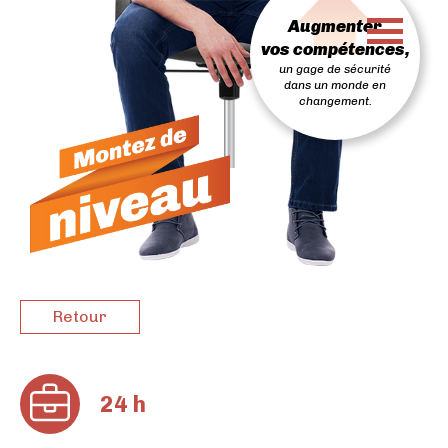
PASSER
Augmenter
AU
CONTENU
vos compétences,
un gage de sécurité
dans un monde en
changement.
Retour
24 h