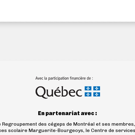
(ouvre
dans
un
nouvel
onglet)
En partenariat avec :
le Regroupement des cégeps de Montréal et ses membres, 
ces scolaire Marguerite-Bourgeoys, le Centre de services sc