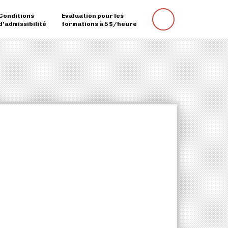
Conditions
Évaluation pour les
Rechercher
d’admissibilité
formations à 5 $/heure
une
formation