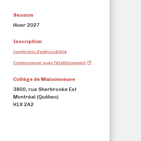
Session
Hiver 2027
Inscription
Conditions d’admissibilité
Collège
Communiquer avec l'établissement
de
Maisonneuve
Collège de Maisonneuve
(ouvre
3800, rue Sherbrooke Est
dans
Montréal (Québec)
un
H1X 2A2
nouvel
onglet)