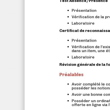
Test Absence/Présence
Présentation
Vérification de la p
Laboratoire
Certificat de reconnaiss
Présentation
Vérification de l’ex
dans un item, une é
Laboratoire
Révision générale de la 
Préalables
Avoir complété le c
posséder les notion
Avoir une bonne co
Posséder un ordinat
offerte en ligne via