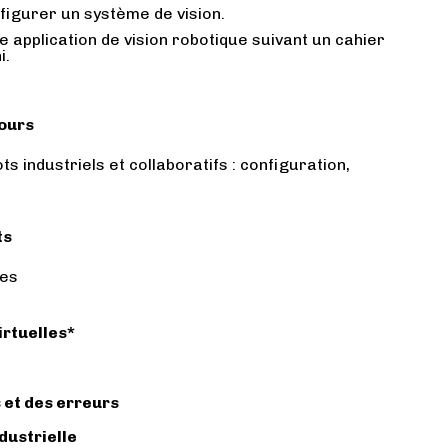
figurer un système de vision.
 application de vision robotique suivant un cahier
i.
cours
ts industriels et collaboratifs : configuration,
ts
ées
irtuelles*
 et des erreurs
ndustrielle