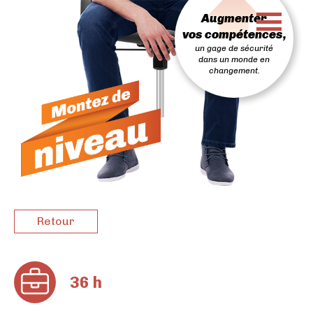
PASSER
Augmenter
AU
CONTENU
vos compétences,
un gage de sécurité
dans un monde en
changement.
Retour
36 h