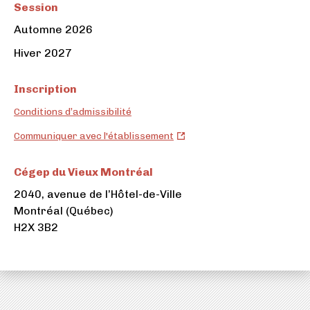
Session
Automne 2026
Hiver 2027
Inscription
Conditions d’admissibilité
Cégep
Communiquer avec l'établissement
du
Vieux
Cégep du Vieux Montréal
Montréal
2040, avenue de l’Hôtel-de-Ville
(ouvre
Montréal (Québec)
dans
H2X 3B2
un
nouvel
onglet)