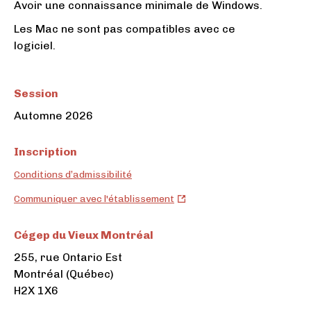
Avoir une connaissance minimale de Windows.
Les Mac ne sont pas compatibles avec ce
logiciel.
Session
Automne 2026
Inscription
Conditions d’admissibilité
Cégep
Communiquer avec l'établissement
du
Vieux
Cégep du Vieux Montréal
Montréal
255, rue Ontario Est
(ouvre
Montréal (Québec)
dans
H2X 1X6
un