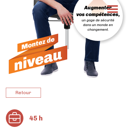
PASSER
Augmenter
AU
CONTENU
vos compétences,
un gage de sécurité
dans un monde en
changement.
Retour
45 h