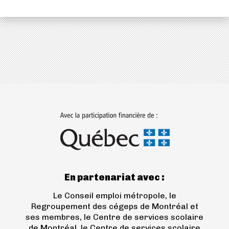
nouvel
onglet)
(ouvre
dans
un
nouvel
onglet)
En partenariat avec :
Le Conseil emploi métropole, le
Regroupement des cégeps de Montréal et
ses membres, le Centre de services scolaire
de Montréal, le Centre de services scolaire