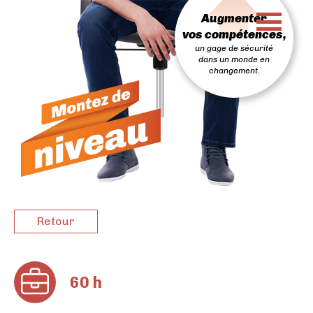
PASSER
Augmenter
AU
CONTENU
vos compétences,
un gage de sécurité
dans un monde en
changement.
Retour
60 h