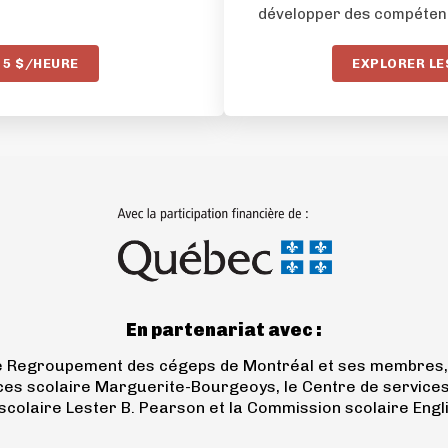
développer des compétence
 5 $/HEURE
EXPLORER L
(ouvre
dans
un
nouvel
onglet)
En partenariat avec :
le Regroupement des cégeps de Montréal et ses membres, 
ces scolaire Marguerite-Bourgeoys, le Centre de services sc
colaire Lester B. Pearson et la Commission scolaire Engl