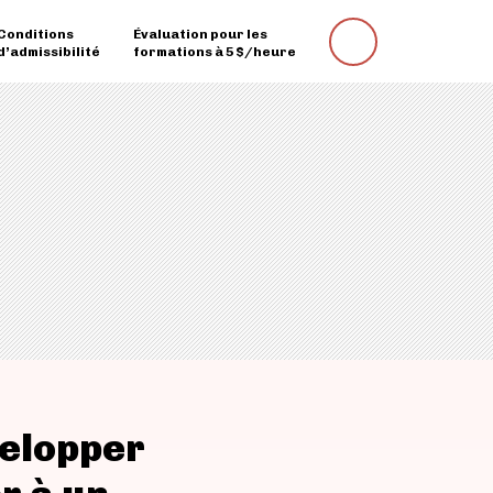
Conditions
Évaluation pour les
Rechercher
d’admissibilité
formations à 5 $/heure
une
formation
velopper