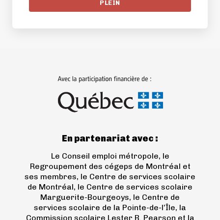
PLEIN
(ouvre
dans
un
nouvel
onglet)
En partenariat avec :
Le Conseil emploi métropole, le
Regroupement des cégeps de Montréal et
ses membres, le Centre de services scolaire
de Montréal, le Centre de services scolaire
Marguerite-Bourgeoys, le Centre de
services scolaire de la Pointe-de-l’Île, la
Commission scolaire Lester B. Pearson et la