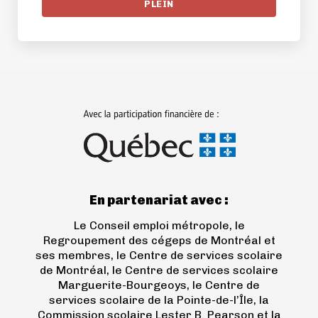
PLEIN
(ouvre
dans
un
nouvel
onglet)
En partenariat avec :
Le Conseil emploi métropole, le
Regroupement des cégeps de Montréal et
ses membres, le Centre de services scolaire
de Montréal, le Centre de services scolaire
Marguerite-Bourgeoys, le Centre de
services scolaire de la Pointe-de-l’Île, la
Commission scolaire Lester B. Pearson et la