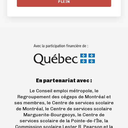
PLEIN
(ouvre
dans
un
nouvel
onglet)
En partenariat avec :
Le Conseil emploi métropole, le
Regroupement des cégeps de Montréal et
ses membres, le Centre de services scolaire
de Montréal, le Centre de services scolaire
Marguerite-Bourgeoys, le Centre de
services scolaire de la Pointe-de-l’Île, la
Commission scolaire Lester B. Pearson et la